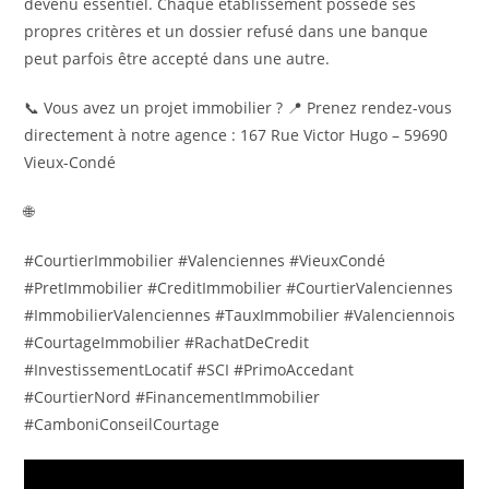
devenu essentiel. Chaque établissement possède ses
propres critères et un dossier refusé dans une banque
peut parfois être accepté dans une autre.
📞 Vous avez un projet immobilier ? 📍 Prenez rendez-vous
directement à notre agence : 167 Rue Victor Hugo – 59690
Vieux-Condé
🌐
#CourtierImmobilier #Valenciennes #VieuxCondé
#PretImmobilier #CreditImmobilier #CourtierValenciennes
#ImmobilierValenciennes #TauxImmobilier #Valenciennois
#CourtageImmobilier #RachatDeCredit
#InvestissementLocatif #SCI #PrimoAccedant
#CourtierNord #FinancementImmobilier
#CamboniConseilCourtage