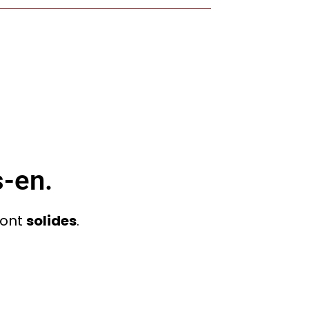
s-en.
ont
solides
.